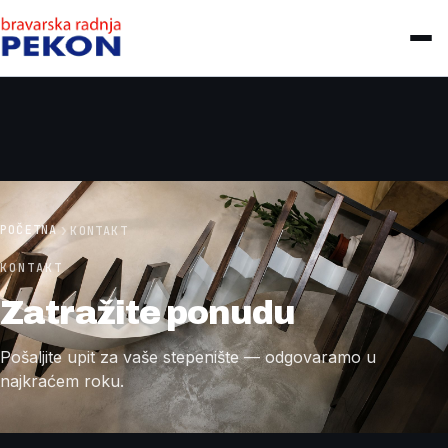
POČETNA
KONTAKT
KONTAKT
Zatražite ponudu
Pošaljite upit za vaše stepenište — odgovaramo u
najkraćem roku.